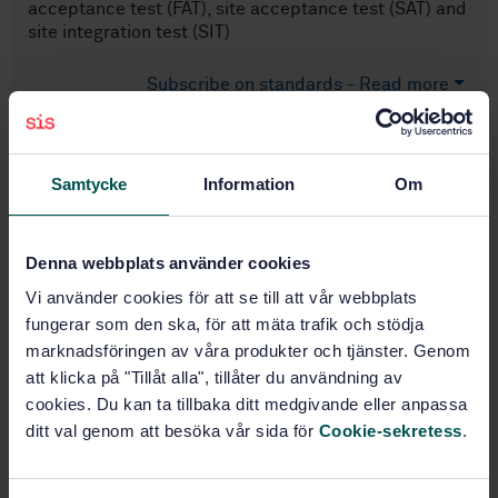
acceptance test (FAT), site acceptance test (SAT) and
site integration test (SIT)
Subscribe on standards - Read more
Price:
965 SEK
Add to cart
Samtycke
Information
Om
PDF
Show more
Denna webbplats använder cookies
Vi använder cookies för att se till att vår webbplats
Product information
fungerar som den ska, för att mäta trafik och stödja
marknadsföringen av våra produkter och tjänster. Genom
English
Language:
att klicka på "Tillåt alla", tillåter du användning av
SEK SVENSK ELSTANDARD
Written by:
cookies. Du kan ta tillbaka ditt medgivande eller anpassa
ditt val genom att besöka vår sida för
Cookie-sekretess
.
International title:
STD-3335168
Article no:
2
Edition: