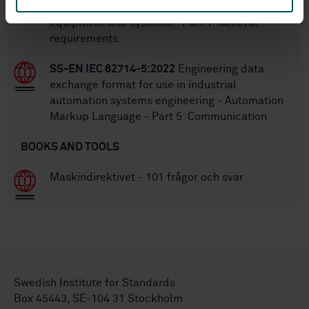
maintenance of industrial automation
equipment and systems - Part 1: General
requirements
SS-EN IEC 62714-5:2022
Engineering data
exchange format for use in industrial
automation systems engineering - Automation
Markup Language - Part 5: Communication
BOOKS AND TOOLS
Maskindirektivet - 101 frågor och svar
Swedish Institute for Standards
Box 45443, SE-104 31 Stockholm