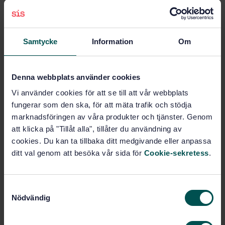
specifications - Part 6-11: Application layer protocol
specification - Type 11 elements
Subscribe on standards - Read more
Samtycke
Information
Om
Price:
965 SEK
Add to cart
Denna webbplats använder cookies
PDF
Vi använder cookies för att se till att vår webbplats
fungerar som den ska, för att mäta trafik och stödja
Show more
marknadsföringen av våra produkter och tjänster. Genom
att klicka på "Tillåt alla", tillåter du användning av
cookies. Du kan ta tillbaka ditt medgivande eller anpassa
Product information
ditt val genom att besöka vår sida för
Cookie-sekretess
.
English
Language:
SEK SVENSK ELSTANDARD
Written by:
S
International title:
Nödvändig
a
STD-3333491
Article no:
m
1
t
Edition: