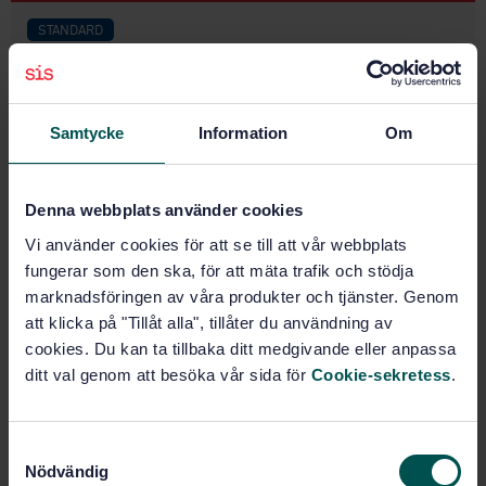
STANDARD
SWEDISH STANDARD
· SS-EN 61158-4-14
Industrial communication networks - Fieldbus
specifications - Part 4-14: Data-link layer protocol
Samtycke
Information
Om
specification - Type 14 elements
Subscribe on standards - Read more
Denna webbplats använder cookies
Price:
965 SEK
Vi använder cookies för att se till att vår webbplats
Add to cart
fungerar som den ska, för att mäta trafik och stödja
PDF
marknadsföringen av våra produkter och tjänster. Genom
att klicka på "Tillåt alla", tillåter du användning av
Show more
cookies. Du kan ta tillbaka ditt medgivande eller anpassa
ditt val genom att besöka vår sida för
Cookie-sekretess
.
Product information
S
English
Language:
Nödvändig
a