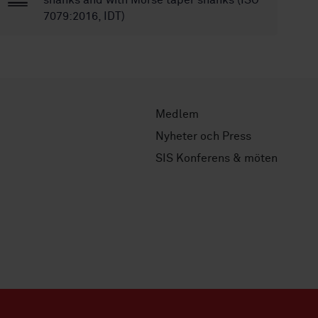
shanks and with Morse taper shanks (ISO
7079:2016, IDT)
Medlem
Nyheter och Press
SIS Konferens & möten