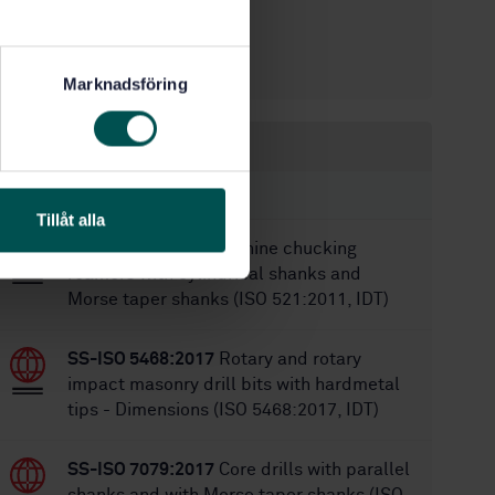
10/18/2017
Approved:
16
No of pages:
SMS 824
Replaces:
Marknadsföring
Within the same area
STANDARDS
Tillåt alla
SS-ISO 521:2020
Machine chucking
reamers with cylindrical shanks and
Morse taper shanks (ISO 521:2011, IDT)
SS-ISO 5468:2017
Rotary and rotary
impact masonry drill bits with hardmetal
tips - Dimensions (ISO 5468:2017, IDT)
SS-ISO 7079:2017
Core drills with parallel