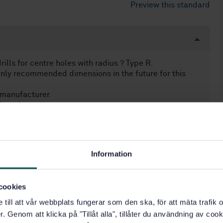
Preview this standard
ills for centre holes with radius ? Type R.
only recommended dimensions in the future for this
f manufacturer.
 cutting.
 centre holes, Type R, which can be obtained by a
national Standard.
Information
cookies
e till att vår webbplats fungerar som den ska, för att mäta trafi
. Genom att klicka på "Tillåt alla", tillåter du användning av cooki