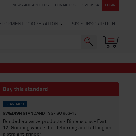
NEWS AND ARTICLES
CONTACT US
SVENSKA
LOGIN
VELOPMENT COOPERATION
SIS SUBSCRIPTION
Buy this standard
STANDARD
SWEDISH STANDARD
· SS-ISO 603-12
Bonded abrasive products - Dimensions - Part
12: Grinding wheels for deburring and fettling on
a straight grinder