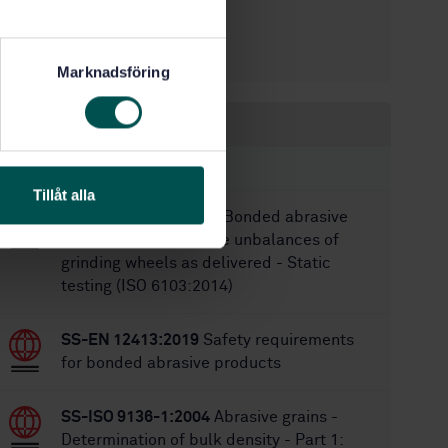
12/22/1999
Approved:
9
No of pages:
Marknadsföring
Within the same area
STANDARDS
Tillåt alla
SS-EN ISO 6103:2014
Bonded abrasive
products - Permissible unbalances of
grinding wheels as delivered - Static
testing (ISO 6103:2014)
SS-EN 12413:2019
Safety requirements
for bonded abrasive products
SS-ISO 9136-1:2004
Abrasive grains -
Determination of bulk density - Part 1: