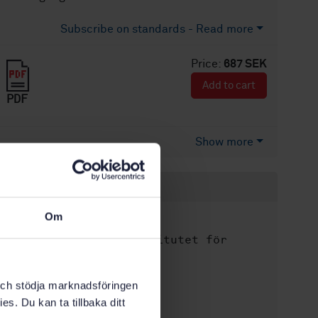
Subscribe on standards - Read more
Price:
687 SEK
Add to cart
PDF
Show more
Product information
Om
English
Language:
Svenska institutet för
Written by:
standarder
International title:
k och stödja marknadsföringen
STD-27042
Article no:
es. Du kan ta tillbaka ditt
1
Edition: