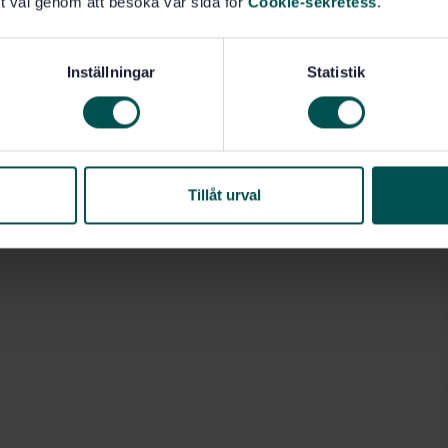
t val genom att besöka vår sida för
Cookie-sekretess
.
Inställningar
Statistik
Tillåt urval