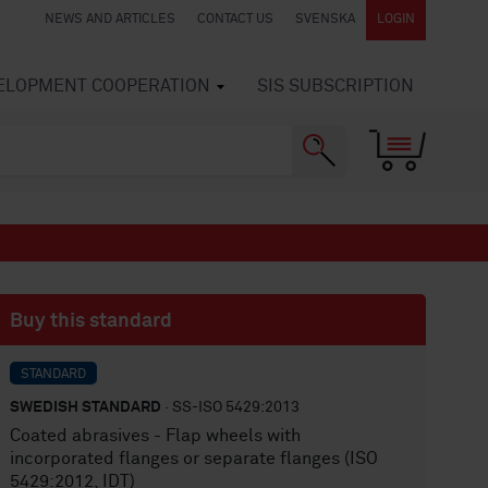
NEWS AND ARTICLES
CONTACT US
SVENSKA
LOGIN
VELOPMENT COOPERATION
SIS SUBSCRIPTION
Buy this standard
STANDARD
SWEDISH STANDARD
· SS-ISO 5429:2013
Coated abrasives - Flap wheels with
incorporated flanges or separate flanges (ISO
5429:2012, IDT)