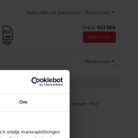
Subscribe on standards - Read more
Price:
543 SEK
Add to cart
PDF
Show more
Product information
English
Language:
Om
Svenska institutet för
Written by:
standarder
International title:
STD-98483
Article no:
k och stödja marknadsföringen
2
Edition: