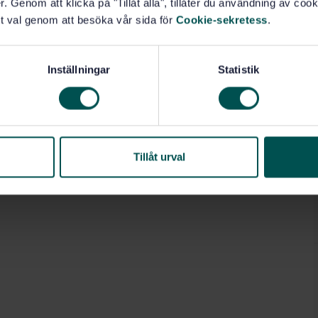
. Genom att klicka på "Tillåt alla", tillåter du användning av cooki
t val genom att besöka vår sida för
Cookie-sekretess
.
Inställningar
Statistik
Tillåt urval