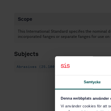
Scope
This International Standard specifes the nominal d
incorporated fanges or separate fanges for use on 
Subjects
Abrasives (25.100.70)
Samtycke
Denna webbplats använder 
Vi använder cookies för att s