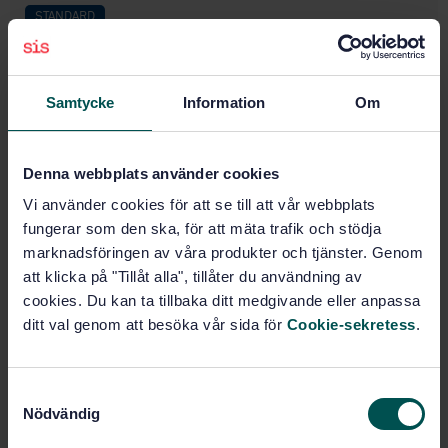
STANDARD
SWEDISH STANDARD
· SS-EN IEC 62680-1-2:2025
Universal serial bus interfaces for data and power -
Part 1-2: Common components - USB Power Delivery
Samtycke
Information
Om
specification
Subscribe on standards - Read more
Denna webbplats använder cookies
Vi använder cookies för att se till att vår webbplats
Price:
3 219 SEK
fungerar som den ska, för att mäta trafik och stödja
Add to cart
marknadsföringen av våra produkter och tjänster. Genom
PDF
att klicka på "Tillåt alla", tillåter du användning av
cookies. Du kan ta tillbaka ditt medgivande eller anpassa
Show more
ditt val genom att besöka vår sida för
Cookie-sekretess
.
Product information
S
Nödvändig
English
Language:
a
m
SEK SVENSK ELSTANDARD
Written by: