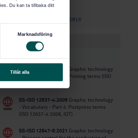
8/23/2021
Approved:
es. Du kan ta tillbaka ditt
32
No of pages:
SS-ISO 14298:2016
Replaces:
Marknadsföring
Within the same area
STANDARDS
SS-ISO 12637-3:2009
Graphic technology
Tillåt alla
- Vocabulary - Part 3: Printing terms (ISO
12637-3:2009, IDT)
SS-ISO 12637-4:2009
Graphic technology
- Vocabulary - Part 4: Postpress terms
(ISO 12637-4:2008, IDT)
SS-ISO 12647-8:2021
Graphic technology