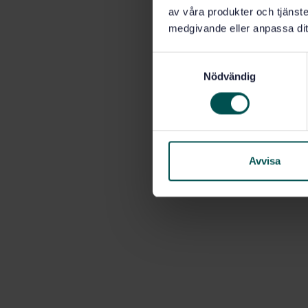
av våra produkter och tjänster
medgivande eller anpassa dit
S
Nödvändig
a
m
t
y
c
k
Avvisa
e
s
v
a
l