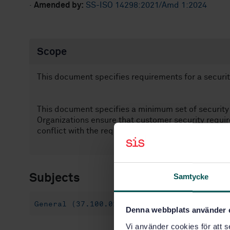
·
Amended by:
SS-ISO 14298:2021/Amd 1:2024
Scope
This document specifies requirements for a securit
This document specifies a minimum set of securit
Organizations ensure that customer security requi
conflict with the requirements of this document.
Subjects
Samtycke
General (37.100.01)
Denna webbplats använder 
Vi använder cookies för att s