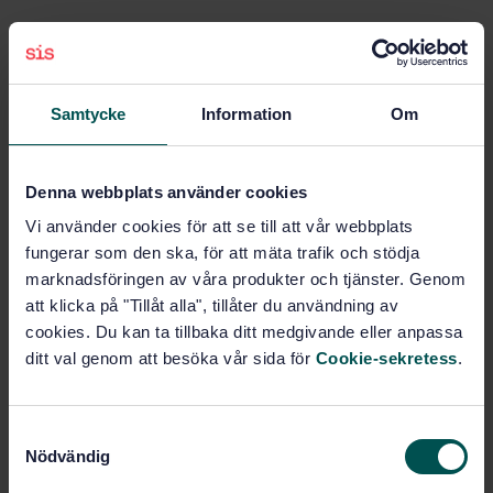
Buy this standard
STANDARD
Samtycke
Information
Om
SWEDISH STANDARD
· SS-EN 14079
Non-active medical devices - Performance
requirements and test methods for absorbent cotton
Denna webbplats använder cookies
gauze and absorbent cotton and viscose gauze
Vi använder cookies för att se till att vår webbplats
fungerar som den ska, för att mäta trafik och stödja
Subscribe on standards - Read more
marknadsföringen av våra produkter och tjänster. Genom
att klicka på "Tillåt alla", tillåter du användning av
Price:
943 SEK
cookies. Du kan ta tillbaka ditt medgivande eller anpassa
Add to cart
ditt val genom att besöka vår sida för
Cookie-sekretess
.
PDF
Show more
S
Nödvändig
a
m