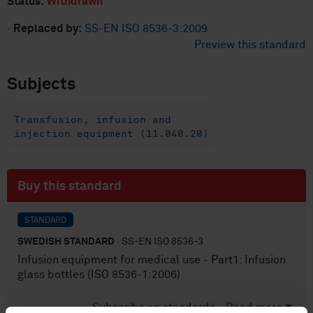
Status:
Withdrawn
·
Replaced by:
SS-EN ISO 8536-3:2009
Preview this standard
Subjects
Transfusion, infusion and
injection equipment (11.040.20)
Buy this standard
STANDARD
SWEDISH STANDARD
· SS-EN ISO 8536-3
Infusion equipment for medical use - Part1: Infusion
glass bottles (ISO 8536-1:2006)
Subscribe on standards - Read more