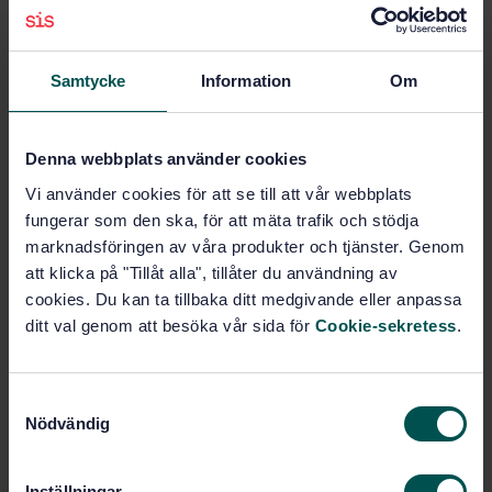
Price:
687 SEK
Add to cart
Samtycke
Information
Om
PDF
Show more
Denna webbplats använder cookies
Vi använder cookies för att se till att vår webbplats
fungerar som den ska, för att mäta trafik och stödja
Product information
marknadsföringen av våra produkter och tjänster. Genom
English
Language:
att klicka på "Tillåt alla", tillåter du användning av
cookies. Du kan ta tillbaka ditt medgivande eller anpassa
Svenska institutet för
Written by:
standarder
ditt val genom att besöka vår sida för
Cookie-sekretess
.
International title:
STD-25557
Article no:
S
1
Edition:
Nödvändig
a
8/27/1999
Approved:
m
t
9
No of pages:
Inställningar