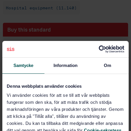
Hospital equipment (11.140)
Buy this standard
STANDARD
SWEDISH STANDARD
· SS-EN IEC 60601-2-35:2021/A1:2024
Medical electrical equipment - Part 2-35: Particular
Samtycke
Information
Om
requirements for the basic safety and essential
performance of heating devices using blankets, pads
and mattresses and intended for heating in medical
use
Denna webbplats använder cookies
Vi använder cookies för att se till att vår webbplats
Subscribe on standards - Read more
fungerar som den ska, för att mäta trafik och stödja
marknadsföringen av våra produkter och tjänster. Genom
Price:
216 SEK
att klicka på "Tillåt alla", tillåter du användning av
Add to cart
cookies. Du kan ta tillbaka ditt medgivande eller anpassa
PDF
ditt val genom att besöka vår sida för
Cookie-sekretess
.