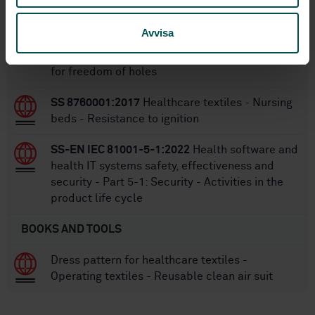
STANDARDS
Avvisa
SS-EN 455-1:2020+A2:2024
Medical gloves for
single use — Part 1: Requirements and testing
for freedom of holes
SS 8760001:2017
Healthcare textiles - Nursing
beds - Resistance to ignition
SS-EN IEC 81001-5-1:2022
Health software and
health IT systems safety, effectiveness and
security - Part 5-1: Security - Activities in the
product life cycle
BOOKS AND TOOLS
Dress pattern for healthcare textiles -
Operating textiles - Reusable clean air suit