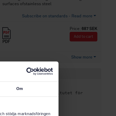
surfaces ofstainless steel
Subscribe on standards - Read more
Price:
687 SEK
Add to cart
PDF
Show more
Product information
English
Language:
Om
Svenska institutet för
Written by:
standarder
International title:
STD-4775
Article no:
k och stödja marknadsföringen