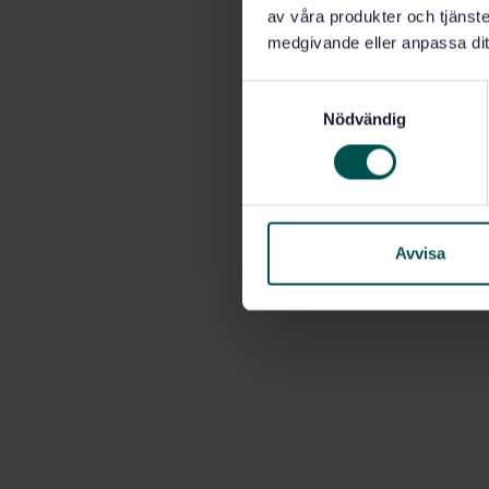
av våra produkter och tjänster
medgivande eller anpassa dit
S
Nödvändig
a
m
t
y
c
k
Avvisa
e
s
v
a
l