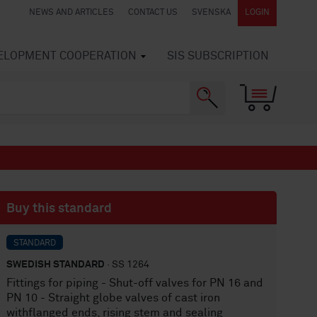
NEWS AND ARTICLES
CONTACT US
SVENSKA
LOGIN
VELOPMENT COOPERATION
SIS SUBSCRIPTION
Buy this standard
STANDARD
SWEDISH STANDARD
· SS 1264
Fittings for piping - Shut-off valves for PN 16 and
PN 10 - Straight globe valves of cast iron
withflanged ends, rising stem and sealing