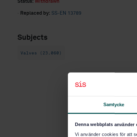
Status:
Withdrawn
·
Replaced by:
SS-EN 13789
Subjects
Valves (23.060)
Samtycke
Denna webbplats använder 
Vi använder cookies för att s