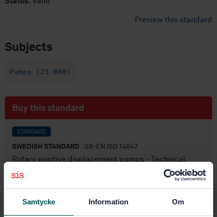
Status:
Valid
Preview this standard
Subjects
Pumps (23.080)
Buy this standard
STANDARD
SWEDISH STANDARD
· SS-EN ISO 14847
Rotary positive displacement pumps - Technical
requirements (ISO 14847:1999)
Subscribe on standards - Read more
Samtycke
Information
Om
Price:
1 097 SEK