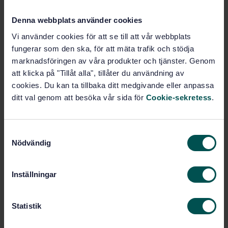
Add to cart
Denna webbplats använder cookies
PDF
Vi använder cookies för att se till att vår webbplats
Show more
fungerar som den ska, för att mäta trafik och stödja
marknadsföringen av våra produkter och tjänster. Genom
att klicka på "Tillåt alla", tillåter du användning av
Product information
cookies. Du kan ta tillbaka ditt medgivande eller anpassa
ditt val genom att besöka vår sida för
Cookie-sekretess
.
English
Language:
Svenska institutet för
Written by:
standarder
S
Nödvändig
International title:
a
m
STD-24790
Article no:
t
1
Edition:
Inställningar
y
4/1/1999
Approved:
c
21
No of pages:
k
Statistik
e