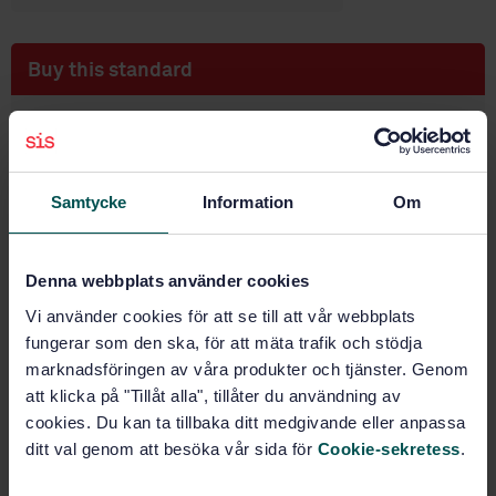
Buy this standard
STANDARD
SWEDISH STANDARD
· SS-EN 148-1:2019
Respiratory protective devices - Threads for
Samtycke
Information
Om
facepieces - Part 1: Standard thread connection
Subscribe on standards - Read more
Denna webbplats använder cookies
Price:
1 097 SEK
Vi använder cookies för att se till att vår webbplats
fungerar som den ska, för att mäta trafik och stödja
Add to cart
marknadsföringen av våra produkter och tjänster. Genom
PDF
att klicka på "Tillåt alla", tillåter du användning av
cookies. Du kan ta tillbaka ditt medgivande eller anpassa
Show more
ditt val genom att besöka vår sida för
Cookie-sekretess
.
Product information