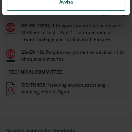
Avvisa
incorporating full face masks, half masks or
quarter masks - Requirements, testing, marking
SS-EN 13274-1
Respiratory protective devices -
Methods of test - Part 1: Determination of
inward leakage and total inward leakage
SS-EN 135
Respiratory protective devices - List
of equivalent terms
TECHNICAL COMMITTEE
SIS/TK 635
Personlig skyddsutrustning –
Andning, Hörsel, Ögon
Swedish Institute for Standards