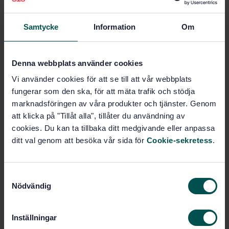
Show more
Samtycke
Information
Om
Product information
English
Language:
Denna webbplats använder cookies
Skyddshandskar, SIS/TK 402/AG
Written by:
Vi använder cookies för att se till att vår webbplats
08
fungerar som den ska, för att mäta trafik och stödja
International title:
marknadsföringen av våra produkter och tjänster. Genom
STD-40205
Article no:
att klicka på "Tillåt alla", tillåter du användning av
cookies. Du kan ta tillbaka ditt medgivande eller anpassa
1
Edition:
ditt val genom att besöka vår sida för
Cookie-sekretess
.
7/7/2005
Approved:
6
No of pages:
SS-EN 12477
Amendment:
S
Nödvändig
a
m
Within the same area
t
Inställningar
y