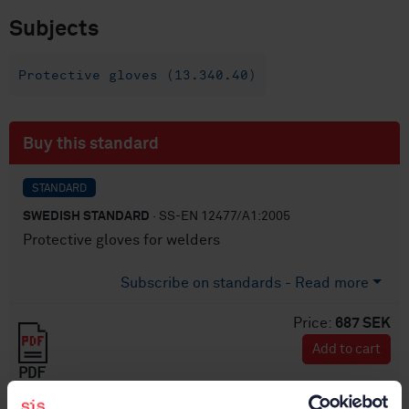
Subjects
Protective gloves (13.340.40)
Buy this standard
STANDARD
SWEDISH STANDARD
· SS-EN 12477/A1:2005
Protective gloves for welders
Subscribe on standards - Read more
Price:
687 SEK
Add to cart
PDF