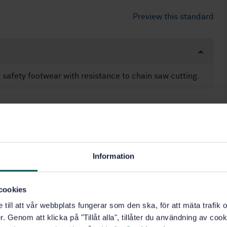
Preview this standard
safety footwear with resistance to chain saw cutting.
Information
cookies
e till att vår webbplats fungerar som den ska, för att mäta trafi
. Genom att klicka på "Tillåt alla", tillåter du användning av cooki