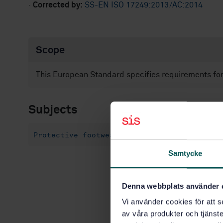
·
Corrected by:
SS-EN ISO 17249:2013/AC:2014
Scope
This European Standard specifies requirements for 
Subjects
Protective footwear (13.340.50)
Samtycke
Denna webbplats använder 
Vi använder cookies för att s
av våra produkter och tjänster