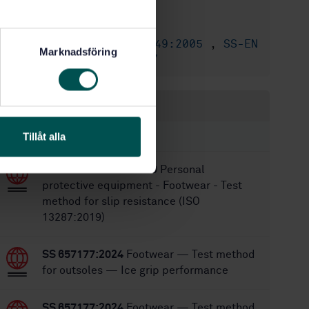
11/24/2013
Approved:
32
No of pages:
SS-EN ISO 17249:2005
,
SS-EN
Replaces:
Marknadsföring
ISO 17249:2005/A1:2007
Within the same area
STANDARDS
Tillåt alla
SS-EN ISO 13287:2019
Personal
protective equipment - Footwear - Test
method for slip resistance (ISO
13287:2019)
SS 657177:2024
Footwear — Test method
for outsoles — Ice grip performance
SS 657177:2024
Footwear — Test method