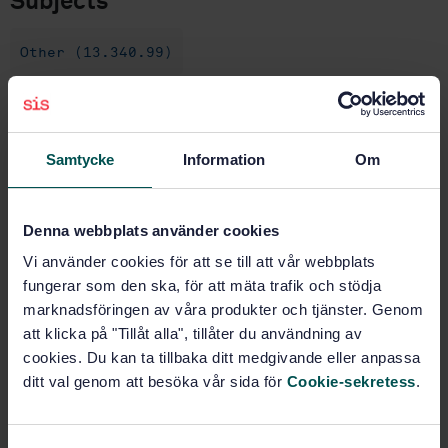
Subjects
Other (13.340.99)
Buy this standard
Samtycke
Information
Om
STANDARD
SWEDISH STANDARD
· SS-EN 355
Denna webbplats använder cookies
Personal protective equipment against falls from a
height - Energy absorbers
Vi använder cookies för att se till att vår webbplats
fungerar som den ska, för att mäta trafik och stödja
Subscribe on standards - Read more
marknadsföringen av våra produkter och tjänster. Genom
att klicka på "Tillåt alla", tillåter du användning av
Price:
789 SEK
cookies. Du kan ta tillbaka ditt medgivande eller anpassa
Add to cart
ditt val genom att besöka vår sida för
Cookie-sekretess
.
PDF
Show more