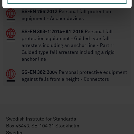
SS-EN 795:2012
Personal fall protection
equipment - Anchor devices
SS-EN 353-1:2014+A1:2018
Personal fall
protection equipment - Guided type fall
arresters including an anchor line - Part 1:
Guided type fall arresters including a rigid
anchor line
SS-EN 362:2004
Personal protective equipment
against falls from a height - Connectors
Swedish Institute for Standards
Box 45443, SE-104 31 Stockholm
Sweden