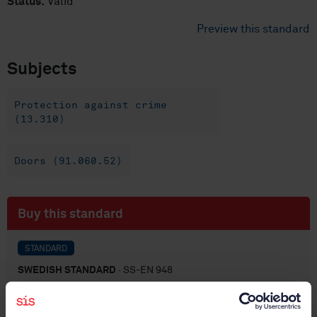
Status:
Valid
Preview this standard
Subjects
Protection against crime
(13.310)
Doors (91.060.52)
Buy this standard
STANDARD
SWEDISH STANDARD
· SS-EN 948
Hinged or pivoted doors - Determination of the
resistance to static torsion