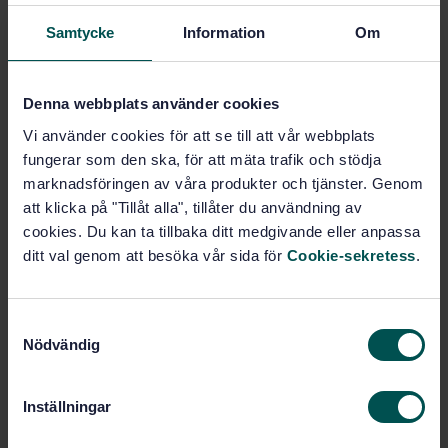
Subscribe on standards - Read more
Samtycke
Information
Om
Price:
687 SEK
Add to cart
Denna webbplats använder cookies
PDF
Vi använder cookies för att se till att vår webbplats
fungerar som den ska, för att mäta trafik och stödja
Show more
marknadsföringen av våra produkter och tjänster. Genom
att klicka på "Tillåt alla", tillåter du användning av
cookies. Du kan ta tillbaka ditt medgivande eller anpassa
Product information
ditt val genom att besöka vår sida för
Cookie-sekretess
.
English
Language:
Svenska institutet för
Written by:
S
standarder
Nödvändig
a
International title:
m
STD-25553
Article no:
t
Inställningar
1
Edition:
y
c