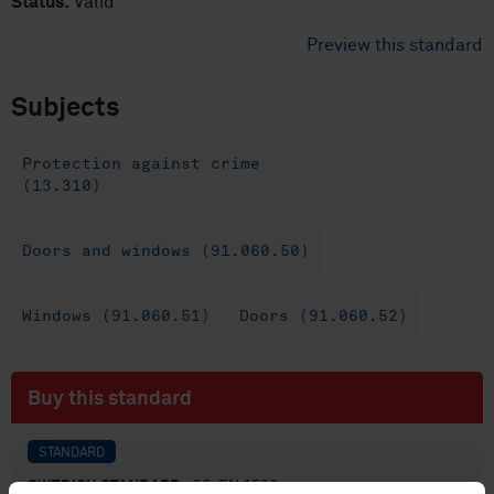
Status:
Valid
Preview this standard
Subjects
Protection against crime
(13.310)
Doors and windows (91.060.50)
Windows (91.060.51)
Doors (91.060.52)
Buy this standard
STANDARD
SWEDISH STANDARD
· SS-EN 1522