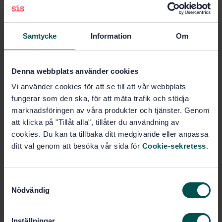
Windows, doors, shutters and blinds - Bullet
resistance - Requirements and classification
Samtycke
Information
Om
Subscribe on standards - Read more
Price:
789 SEK
Denna webbplats använder cookies
Add to cart
Vi använder cookies för att se till att vår webbplats
PDF
fungerar som den ska, för att mäta trafik och stödja
marknadsföringen av våra produkter och tjänster. Genom
Show more
att klicka på "Tillåt alla", tillåter du användning av
cookies. Du kan ta tillbaka ditt medgivande eller anpassa
ditt val genom att besöka vår sida för
Cookie-sekretess
.
Product information
English
Language:
S
Svenska institutet för
Written by:
Nödvändig
a
standarder
m
International title:
t
Inställningar