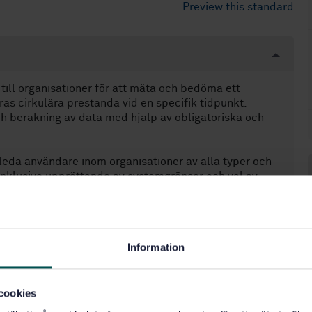
Preview this standard
ill organisationer för att mäta och bedöma ett
as cirkulära prestanda vid en specifik tidpunkt.
 beräkning av data med hjälp av obligatoriska och
leda användare inom organisationer av alla typer och
nklusive upprättande av systemgränser och val av
 på ett konsekvent och reproducerbart sätt för att
nomiskt system, från regionala, interorganisatoriska och
Information
h ekonomiska effekter som orsakas av organisationens
cookies
tillhandahåller dokumentet en lista över
 kraven i detta dokument.