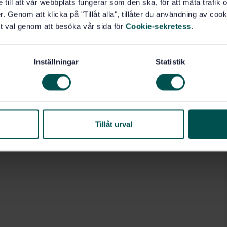
e till att vår webbplats fungerar som den ska, för att mäta trafi
. Genom att klicka på "Tillåt alla", tillåter du användning av cooki
t val genom att besöka vår sida för
Cookie-sekretess
.
Inställningar
Statistik
ics (13.020.20)
Tillåt urval