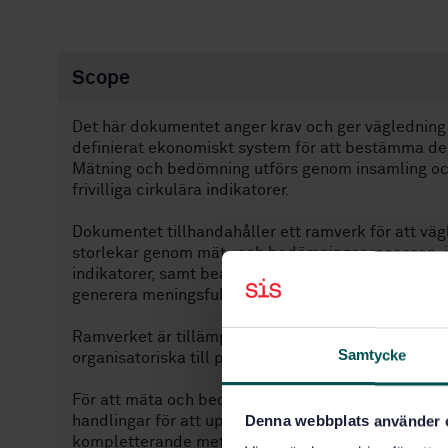
Scope
Det här dokumentet anger krav och ger vägledning t
definierat ekonomiskt system för att bestämma der
Mätning och bedömning utförs genom insamling och
frivilliga cirkulära indikatorer.
Dokumentet tillhandahåller ett ramverk för att väg
storlekar genom mät- och bedömningsprocessen, i
indikatorer, samt bearbetning och tolkning av data
generera meningsfulla och verifierbara resultat.
Ramverket är tillämpligt på flera nivåer av ett eko
Samtycke
organisatoriska till produktionsnivå.
För att mäta och bedöma sociala, miljömässiga oc
Denna webbplats använder 
handlingar för att uppnå cirkulära mål och syften, 
kompletterande metoder som kan användas utöver