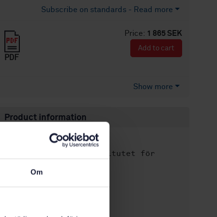
Subscribe on standards - Read more
Price:
1 865 SEK
Add to cart
PDF
Show more
Product information
English
Language:
Svenska institutet för
Written by:
standarder
Om
International title:
STD-82087637
Article no:
1
Edition: