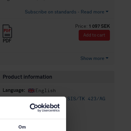
Subscribe on standards - Read more
Price:
1 097 SEK
Add to cart
PDF
Show more
Product information
English
Language:
Utomhusluft, SIS/TK 423/AG
Written by:
04
International title:
STD-80025962
Article no:
Om
1
Edition: