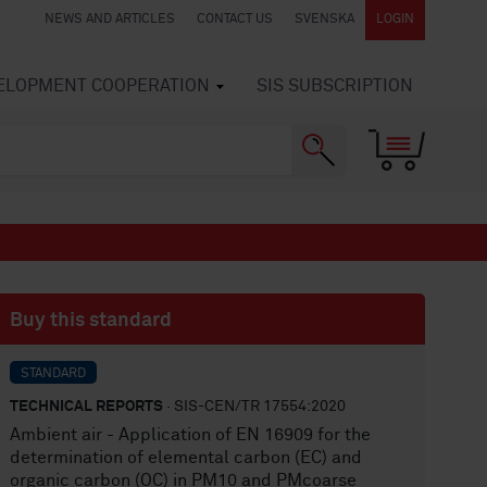
NEWS AND ARTICLES
CONTACT US
SVENSKA
LOGIN
VELOPMENT COOPERATION
SIS SUBSCRIPTION
Buy this standard
STANDARD
TECHNICAL REPORTS
· SIS-CEN/TR 17554:2020
Ambient air - Application of EN 16909 for the
determination of elemental carbon (EC) and
organic carbon (OC) in PM10 and PMcoarse