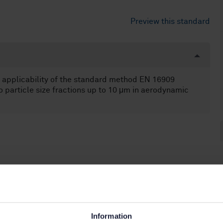
Preview this standard
 applicability of the standard method EN 16909
o particle size fractions up to 10 μm in aerodynamic
Information