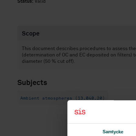
Status:
Valid
Scope
This document describes procedures to assess the
(determination of OC and EC deposited on filters) t
diameter (50 % cut off).
Subjects
Ambient atmospheres (13.040.20)
Samtycke