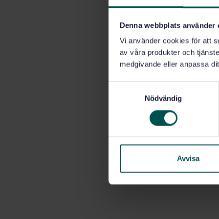
Denna webbplats använder 
Vi använder cookies för att s
av våra produkter och tjänster
medgivande eller anpassa dit
S
Nödvändig
a
m
t
y
c
k
Avvisa
e
s
v
a
l