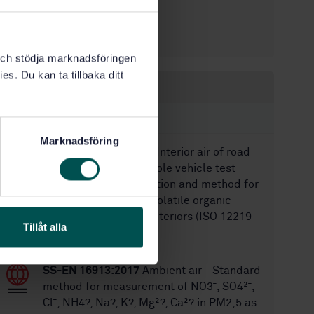
11/17/2020
Approved:
28
No of pages:
k och stödja marknadsföringen
es. Du kan ta tillbaka ditt
Within the same area
STANDARDS
Marknadsföring
SS-ISO 12219-1:2021
Interior air of road
vehicles — Part 1: Whole vehicle test
chamber — Specification and method for
the determination of volatile organic
compounds in cabin interiors (ISO 12219-
Tillåt alla
1:2021, IDT)
SS-EN 16913:2017
Ambient air - Standard
method for measurement of NO3¯, SO4²¯,
Cl¯, NH4?, Na?, K?, Mg²?, Ca²? in PM2,5 as