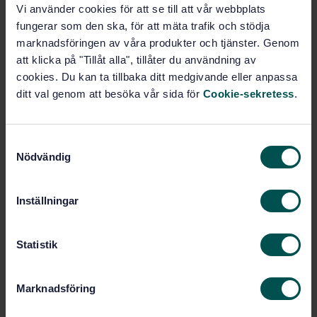
Vi använder cookies för att se till att vår webbplats
10/18/2017
Approved:
fungerar som den ska, för att mäta trafik och stödja
2
No of pages:
marknadsföringen av våra produkter och tjänster. Genom
SS-EN 61215-2
Correction:
att klicka på "Tillåt alla", tillåter du användning av
SS-EN IEC 61215-2:2021
Replaced by:
cookies. Du kan ta tillbaka ditt medgivande eller anpassa
ditt val genom att besöka vår sida för
Cookie-sekretess
.
Within the same area
S
STANDARDS
Nödvändig
a
m
SS-EN 61427-1
Secondary cells and batteries
t
for renewable energy storage - General
Inställningar
y
requirements and methods of test - Part 1:
c
Photovoltaic off-grid application
k
Statistik
e
SS-EN 61853-1
Photovoltaic (PV) module
s
performance testing and energy rating - Part 1:
Marknadsföring
v
Irradiance and temperature performance
a
measurements and power rating