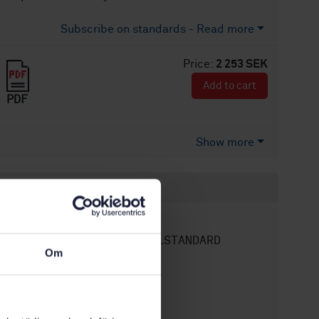
Subscribe on standards - Read more
Price:
2 253 SEK
Add to cart
PDF
Show more
Product information
English
Language:
SEK SVENSK ELSTANDARD
Written by:
Om
International title:
STD-3335624
Article no:
1
Edition: