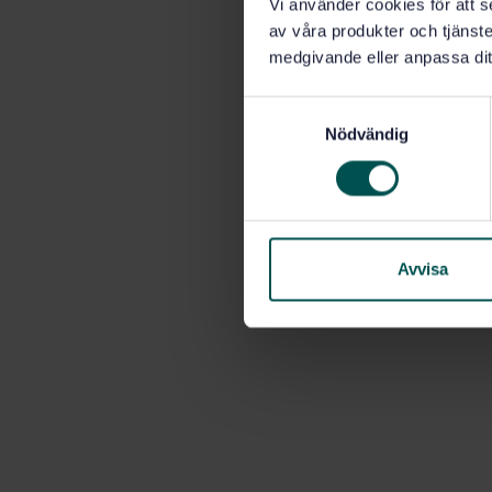
Vi använder cookies för att s
av våra produkter och tjänster
medgivande eller anpassa dit
S
Nödvändig
a
m
t
y
c
k
Avvisa
e
s
v
a
l