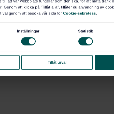
e till att vår webbplats fungerar som den ska, för att mäta trafi
. Genom att klicka på "Tillåt alla", tillåter du användning av cooki
t val genom att besöka vår sida för
Cookie-sekretess
.
Inställningar
Statistik
Tillåt urval