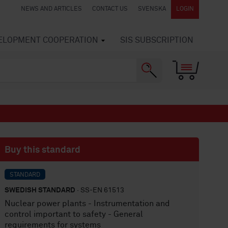
NEWS AND ARTICLES
CONTACT US
SVENSKA
LOGIN
VELOPMENT COOPERATION
SIS SUBSCRIPTION
Buy this standard
STANDARD
SWEDISH STANDARD
· SS-EN 61513
Nuclear power plants - Instrumentation and
control important to safety - General
requirements for systems