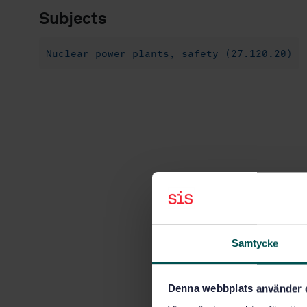
Subjects
Nuclear power plants, safety (27.120.20)
Samtycke
Denna webbplats använder 