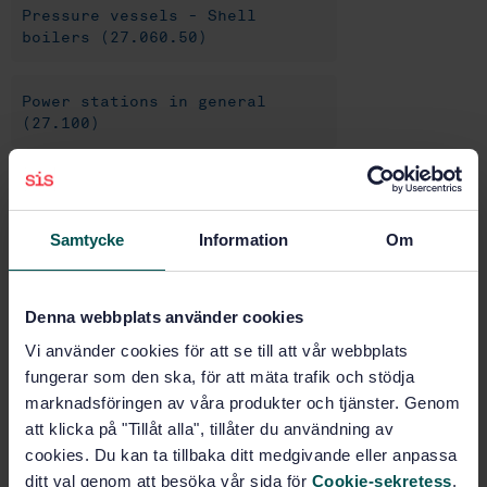
Pressure vessels - Shell
boilers (27.060.50)
Power stations in general
(27.100)
Buy this standard
Samtycke
Information
Om
STANDARD
SWEDISH STANDARD
· SS-EN 12953-13:2012
Denna webbplats använder cookies
Shell boilers - Part 13: Operating instructions
Vi använder cookies för att se till att vår webbplats
Subscribe on standards - Read more
fungerar som den ska, för att mäta trafik och stödja
marknadsföringen av våra produkter och tjänster. Genom
Price:
687 SEK
att klicka på "Tillåt alla", tillåter du användning av
Add to cart
cookies. Du kan ta tillbaka ditt medgivande eller anpassa
PDF
ditt val genom att besöka vår sida för
Cookie-sekretess
.