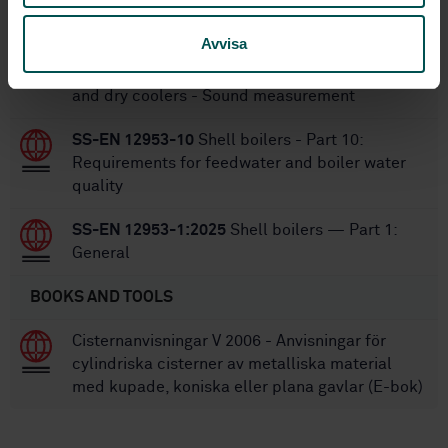
STANDARDS
Avvisa
SS-EN 13487:2019
Heat exchanger - Forced
convection air cooled refrigerant condensers
and dry coolers - Sound measurement
SS-EN 12953-10
Shell boilers - Part 10:
Requirements for feedwater and boiler water
quality
SS-EN 12953-1:2025
Shell boilers — Part 1:
General
BOOKS AND TOOLS
Cisternanvisningar V 2006 - Anvisningar för
cylindriska cisterner av metalliska material
med kupade, koniska eller plana gavlar (E-bok)