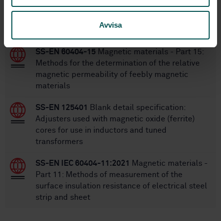
Within the same area
Avvisa
STANDARDS
SS-EN 60404-15
Magnetic materials - Part 15:
Methods for the determination of the relative
magnetic permeability of feebly magnetic
materials
SS-EN 125401
Blank detail specification:
Adjusters used with magnetic oxide (ferrite)
cores for use in inductors and tuned
transformers
SS-EN IEC 60404-11:2021
Magnetic materials -
Part 11: Methods of measurement of the
surface insulation resistance of electrical steel
strip and sheet