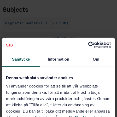
Subjects
Magnetic materials (29.030)
Magnetic components (29.100.10)
Buy this standard
Samtycke
Information
Om
STANDARD
Denna webbplats använder cookies
SWEDISH STANDARD
· SS-EN IEC 62044-3:2024 RLV
Cores made of soft magnetic materials - Measuring
Vi använder cookies för att se till att vår webbplats
methods - Part 3: Magnetic properties at high
fungerar som den ska, för att mäta trafik och stödja
excitation level
marknadsföringen av våra produkter och tjänster. Genom
att klicka på "Tillåt alla", tillåter du användning av
Subscribe on standards - Read more
cookies. Du kan ta tillbaka ditt medgivande eller anpassa