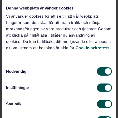
PDF
Denna webbplats använder cookies
Vi använder cookies för att se till att vår webbplats
Show more
fungerar som den ska, för att mäta trafik och stödja
marknadsföringen av våra produkter och tjänster. Genom
Product information
att klicka på "Tillåt alla", tillåter du användning av
cookies. Du kan ta tillbaka ditt medgivande eller anpassa
English
Language:
ditt val genom att besöka vår sida för
Cookie-sekretess
.
SEK SVENSK ELSTANDARD
Written by:
International title:
S
STD-3336485
Article no:
Nödvändig
a
8
Edition:
m
2/18/2015
Approved:
t
Inställningar
216
y
No of pages:
c
SS-EN 60598-1
,
SS-EN 60598-1 A
Replaces:
k
Statistik
11
e
SS-EN IEC 60598-1
Replaced by:
s