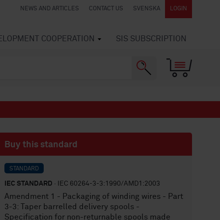
NEWS AND ARTICLES
CONTACT US
SVENSKA
LOGIN
VELOPMENT COOPERATION
SIS SUBSCRIPTION
Buy this standard
STANDARD
IEC STANDARD
· IEC 60264-3-3:1990/AMD1:2003
Amendment 1 - Packaging of winding wires - Part
3-3: Taper barrelled delivery spools -
Specification for non-returnable spools made