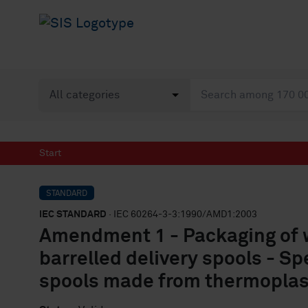
Start
STANDARD
IEC STANDARD
· IEC 60264-3-3:1990/AMD1:2003
Amendment 1 - Packaging of wi
barrelled delivery spools - Sp
spools made from thermoplast