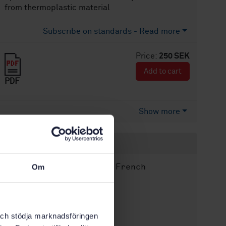
from thermoplastic material
Subscribe on standards - Read more
Price:
250 SEK
Add to cart
PDF
Show more
Product information
English
French
Language:
Om
IEC
Written by:
International title:
STD-566405
Article no:
k och stödja marknadsföringen
1
Edition: