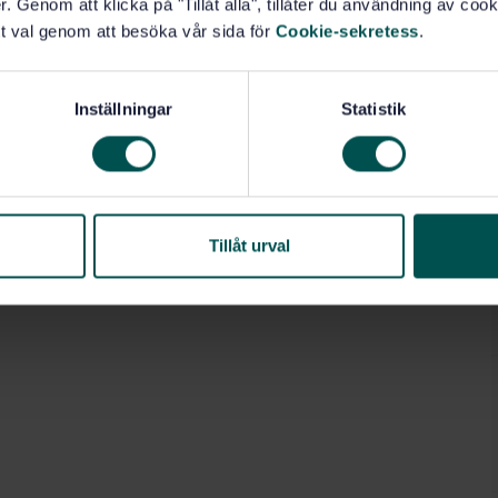
. Genom att klicka på "Tillåt alla", tillåter du användning av cooki
t val genom att besöka vår sida för
Cookie-sekretess
.
Inställningar
Statistik
Tillåt urval