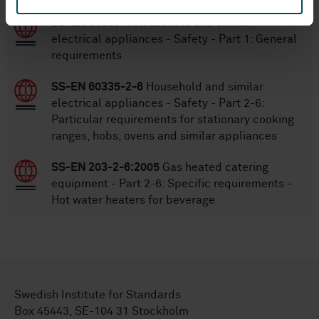
SS-EN 60335-1
Household and similar
electrical appliances - Safety - Part 1: General
requirements
SS-EN 60335-2-6
Household and similar
electrical appliances - Safety - Part 2-6:
Particular requirements for stationary cooking
ranges, hobs, ovens and similar appliances
SS-EN 203-2-6:2005
Gas heated catering
equipment - Part 2-6: Specific requirements -
Hot water heaters for beverage
Swedish Institute for Standards
Box 45443, SE-104 31 Stockholm