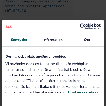
Cooking ranges, working tables,
ovens and similar appliances
(97.040.20)
Buy this standard
Samtycke
Information
Om
STANDARD
SWEDISH STANDARD
· SS-EN 203-2-3:2014
Gas heated catering equipment - Part 2-3: Specific
Denna webbplats använder cookies
requirements - Boiling pans
Vi använder cookies för att se till att vår webbplats
fungerar som den ska, för att mäta trafik och stödja
Subscribe on standards - Read more
marknadsföringen av våra produkter och tjänster. Genom
Price:
1 250 SEK
att klicka på "Tillåt alla", tillåter du användning av
cookies. Du kan ta tillbaka ditt medgivande eller anpassa
Add to cart
ditt val genom att besöka vår sida för
Cookie-sekretess
.
PDF
Show more