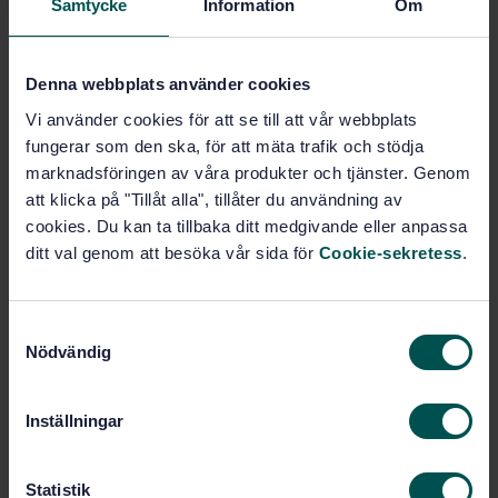
Samtycke
Information
Om
Price:
543 SEK
Add to cart
PDF
Denna webbplats använder cookies
Vi använder cookies för att se till att vår webbplats
Show more
fungerar som den ska, för att mäta trafik och stödja
marknadsföringen av våra produkter och tjänster. Genom
att klicka på "Tillåt alla", tillåter du användning av
Product information
cookies. Du kan ta tillbaka ditt medgivande eller anpassa
ditt val genom att besöka vår sida för
Cookie-sekretess
.
English
Language:
Svenska institutet för
Written by:
standarder
S
International title:
Nödvändig
a
STD-28003
Article no:
m
1
Edition:
t
Inställningar
y
5/26/2000
Approved:
c
5
No of pages:
k
Statistik