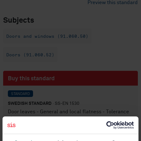
Preview this standard
Subjects
Doors and windows (91.060.50)
Doors (91.060.52)
Buy this standard
STANDARD
SWEDISH STANDARD
· SS-EN 1530
Door leaves - General and local flatness - Tolerance
classes
Subscribe on standards - Read more