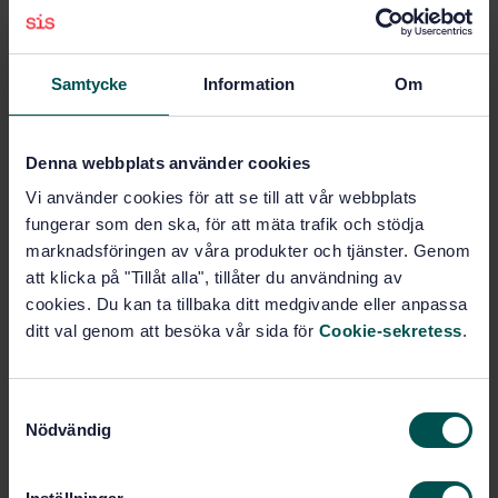
bracing or welding).
This document covers only flue dampers for biomass
boilers ≥ 1 000 kW and industrial applications with
limit switches in accordance with EN 61058-1 or EN
Samtycke
Information
Om
50156-1.
This document covers only flue dampers where it is
possible to identify the position of the flue damper
Denna webbplats använder cookies
flap.
This document covers only totally closed, manually
Vi använder cookies för att se till att vår webbplats
driven fl ...
fungerar som den ska, för att mäta trafik och stödja
marknadsföringen av våra produkter och tjänster. Genom
att klicka på "Tillåt alla", tillåter du användning av
Subjects
cookies. Du kan ta tillbaka ditt medgivande eller anpassa
ditt val genom att besöka vår sida för
Cookie-sekretess
.
Chimneys, shafts, ducts
(91.060.40)
S
Nödvändig
a
Buy this standard
m
t