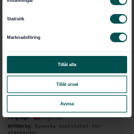
Inställningar
y
STANDARD
c
SWEDISH STANDARD
· SS-EN 16475-4:2020
k
Statistik
Chimneys - Accessories - Part 4: Flue dampers -
e
Requirements and test methods
s
Marknadsföring
v
Subscribe on standards - Read more
a
l
Price:
1 420 SEK
Add to cart
Tillåt alla
PDF
Tillåt urval
Show more
Avvisa
Product information
English
Language:
Svenska institutet för
Written by:
standarder