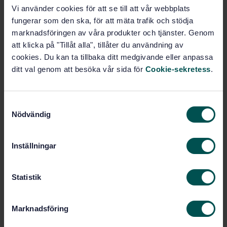
Show more
Vi använder cookies för att se till att vår webbplats
fungerar som den ska, för att mäta trafik och stödja
marknadsföringen av våra produkter och tjänster. Genom
Product information
att klicka på "Tillåt alla", tillåter du användning av
cookies. Du kan ta tillbaka ditt medgivande eller anpassa
English
Language:
ditt val genom att besöka vår sida för
Cookie-sekretess
.
Svenska institutet för
Written by:
standarder
International title:
S
STD-27330
Article no:
Nödvändig
a
1
m
Edition:
t
2/18/2000
Approved:
Inställningar
y
7
No of pages:
c
k
Statistik
e
Within the same area
s
Marknadsföring
v
STANDARDS
a