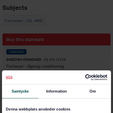
Subjects
Footwear (61.060)
Buy this standard
STANDARD
SWEDISH STANDARD
· SS-EN 12749
Footwear - Ageing conditioning
Subscribe on standards - Read more
Price:
687 SEK
Samtycke
Information
Om
Add to cart
PDF
Denna webbplats använder cookies