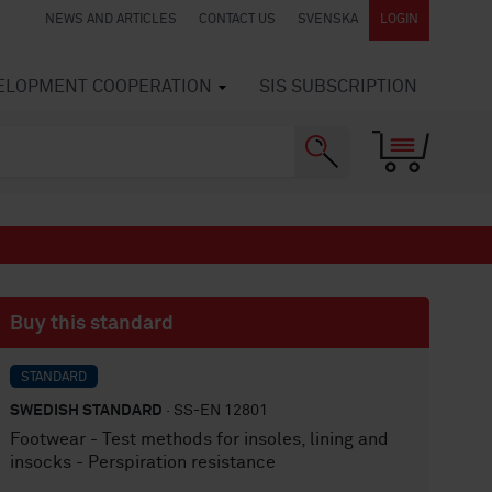
NEWS AND ARTICLES
CONTACT US
SVENSKA
LOGIN
VELOPMENT COOPERATION
SIS SUBSCRIPTION
Buy this standard
STANDARD
SWEDISH STANDARD
· SS-EN 12801
Footwear - Test methods for insoles, lining and
insocks - Perspiration resistance