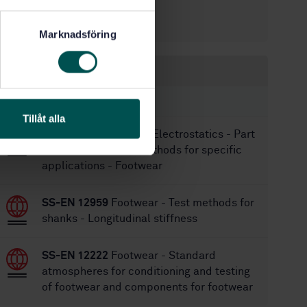
7/28/2000
Approved:
8
No of pages:
Marknadsföring
Within the same area
STANDARDS
Tillåt alla
SS-EN IEC 61340-4-3
Electrostatics - Part
4-3: Standard test methods for specific
applications - Footwear
SS-EN 12959
Footwear - Test methods for
shanks - Longitudinal stiffness
SS-EN 12222
Footwear - Standard
atmospheres for conditioning and testing
of footwear and components for footwear