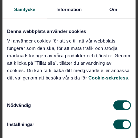
Subscribe on standards - Read more
Samtycke
Information
Om
Price:
943 SEK
Add to cart
PDF
Denna webbplats använder cookies
Vi använder cookies för att se till att vår webbplats
Show more
fungerar som den ska, för att mäta trafik och stödja
marknadsföringen av våra produkter och tjänster. Genom
att klicka på "Tillåt alla", tillåter du användning av
Product information
cookies. Du kan ta tillbaka ditt medgivande eller anpassa
ditt val genom att besöka vår sida för
Cookie-sekretess
.
English
Language:
Svenska institutet för
Written by:
standarder
S
International title:
Nödvändig
a
STD-16443
Article no:
m
1
t
Edition:
Inställningar
y
4/21/1995
Approved:
c