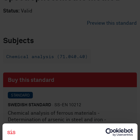
Status:
Valid
Preview this standard
Subjects
Chemical analysis (71.040.40)
Buy this standard
STANDARD
SWEDISH STANDARD
· SS-EN 10212
Chemical analysis of ferrous materials -
Determination of arsenic in steel and iron -
Spectrophotometric method