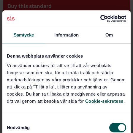
Buy this standard
STANDARD
SWEDISH STANDARD
· SS-EN 4727:2025
Samtycke
Information
Om
Aerospace series — Standardized passenger seat
weight information
Denna webbplats använder cookies
Subscribe on standards - Read more
Vi använder cookies för att se till att vår webbplats
Price:
943 SEK
fungerar som den ska, för att mäta trafik och stödja
marknadsföringen av våra produkter och tjänster. Genom
Add to cart
att klicka på "Tillåt alla", tillåter du användning av
PDF
cookies. Du kan ta tillbaka ditt medgivande eller anpassa
ditt val genom att besöka vår sida för
Cookie-sekretess
.
Show more
Product information
S
Nödvändig
a