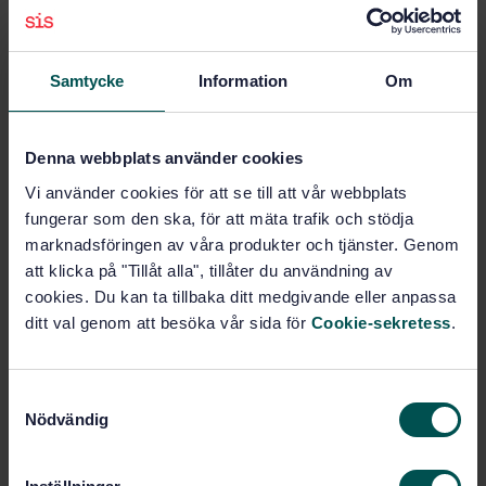
Subscribe on standards - Read more
Price:
687 SEK
Samtycke
Information
Om
Add to cart
PDF
Denna webbplats använder cookies
Show more
Vi använder cookies för att se till att vår webbplats
fungerar som den ska, för att mäta trafik och stödja
Product information
marknadsföringen av våra produkter och tjänster. Genom
att klicka på "Tillåt alla", tillåter du användning av
Swedish
Language:
cookies. Du kan ta tillbaka ditt medgivande eller anpassa
Djurfoder, SIS/TK 435/AG 02
Written by:
ditt val genom att besöka vår sida för
Cookie-sekretess
.
International title:
STD-11446
Article no:
S
1
Edition:
Nödvändig
a
3/11/1992
Approved:
m
3
No of pages:
t