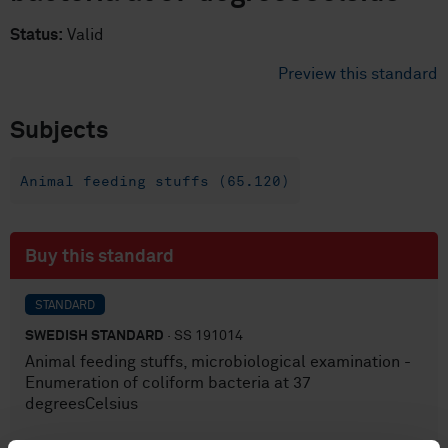
Status:
Valid
Preview this standard
Subjects
Animal feeding stuffs (65.120)
Buy this standard
STANDARD
SWEDISH STANDARD
· SS 191014
Animal feeding stuffs, microbiological examination -
Enumeration of coliform bacteria at 37
degreesCelsius