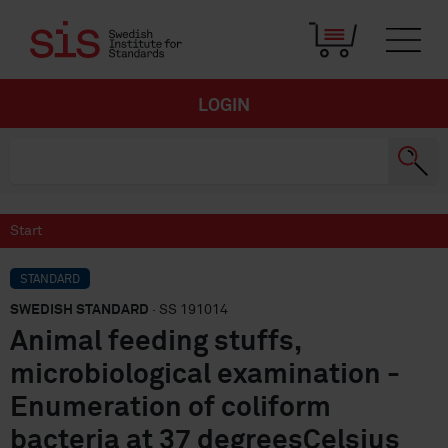
LOGIN
Start
STANDARD
SWEDISH STANDARD
· SS 191014
Animal feeding stuffs,
microbiological examination -
Enumeration of coliform
bacteria at 37 degreesCelsius