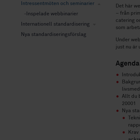
Intressentmöten och seminarier
Det här we
– från pri
Inspelade webbinarier
catering o
Internationell standardisering
som arbeta
Nya standardiseringsförslag
Under webb
just nu är 
Agenda
Introdu
Bakgrun
livsmed
Allt du 
20001
Nya sta
Tekni
rapp
Krav 
ackre