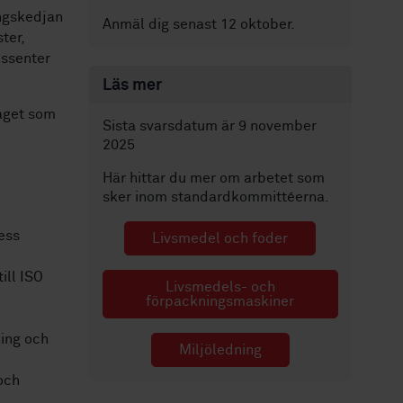
ingskedjan
Anmäl dig senast 12 oktober.
ter,
essenter
Läs mer
laget som
Sista svarsdatum är 9 november
2025
Här hittar du mer om arbetet som
sker inom standardkommittéerna.
ess
Livsmedel och foder
ill ISO
Livsmedels- och
förpackningsmaskiner
ning och
Miljöledning
och