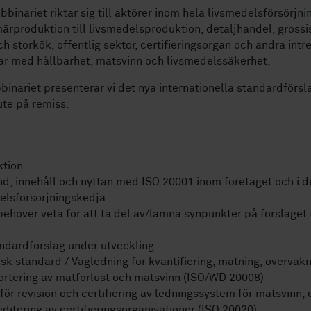
bbinariet riktar sig till aktörer inom hela livsmedelsförsörjn
märproduktion till livsmedelsproduktion, detaljhandel, grossis
ch storkök, offentlig sektor, certifieringsorgan och andra intr
r med hållbarhet, matsvinn och livsmedelssäkerhet.
inariet presenterar vi det nya internationella standardförs
ute på remiss.
ktion
d, innehåll och nyttan med ISO 20001 inom företaget och i d
elsförsörjningskedja
behöver veta för att ta del av/lämna synpunkter på förslaget t
ndardförslag under utveckling:
sk standard / Vägledning för kvantifiering, mätning, övervak
ortering av matförlust och matsvinn (ISO/WD 20008)
för revision och certifiering av ledningssystem för matsvinn, 
ditering av certifieringsorganisationer (ISO 20020)