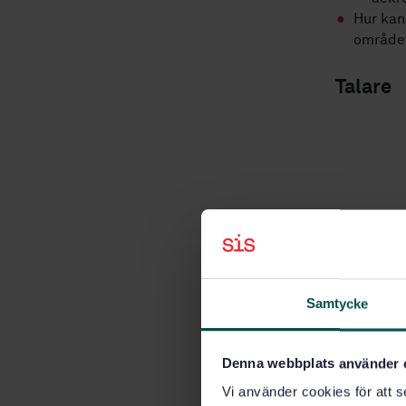
Hur kan
området
Talare
Samtycke
Rikard 
Denna webbplats använder 
kommitt
Vi använder cookies för att s