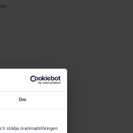
nom
Om
Lorena Olivares
Projektledare
k och stödja marknadsföringen
SIS