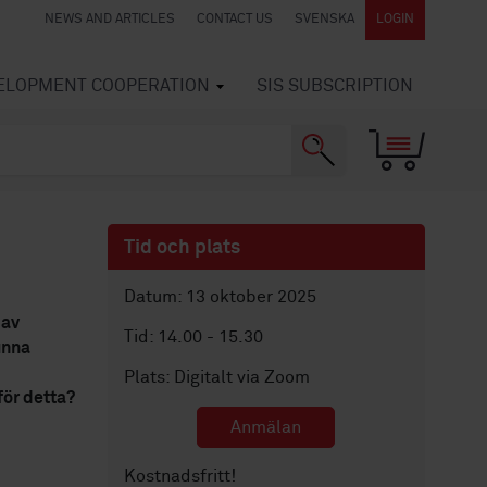
NEWS AND ARTICLES
CONTACT US
SVENSKA
LOGIN
VELOPMENT COOPERATION
SIS SUBSCRIPTION
Tid och plats
Datum: 13 oktober 2025
 av
Tid: 14.00 - 15.30
unna
Plats: Digitalt via Zoom
för detta?
Anmälan
Kostnadsfritt!