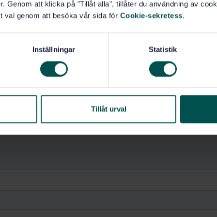
. Genom att klicka på "Tillåt alla", tillåter du användning av cooki
t val genom att besöka vår sida för
Cookie-sekretess
.
t
Inställningar
Statistik
ta mer är du välkommen att kontakta
Lorena Olivares
, projekt
n
Tillåt urval