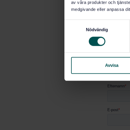
av våra produkter och tjänster
medgivande eller anpassa dit
Kontak
S
Nödvändig
a
Vill du ve
m
SIS.
t
y
Anmäla
c
k
Avvisa
e
s
v
a
l