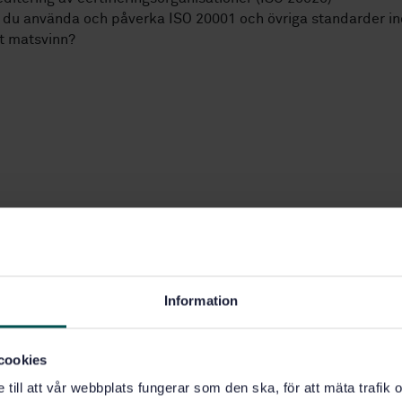
 du använda och påverka ISO 20001 och övriga standarder i
 matsvinn?
Information
Hellqvist
ordförande i
Anders Nilsson
cookies
én för Livsmedel och
Expert i ISOs matsvinnsarbete
e till att vår webbplats fungerar som den ska, för att mäta trafi
foder