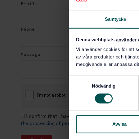
Email
Samtycke
Phone
Denna webbplats använder 
Vi använder cookies för att s
Message
av våra produkter och tjänster
medgivande eller anpassa dit
S
Nödvändig
a
m
t
y
c
I confirm that I have been informed of and taken 
k
the processing of personal data.
Avvisa
e
s