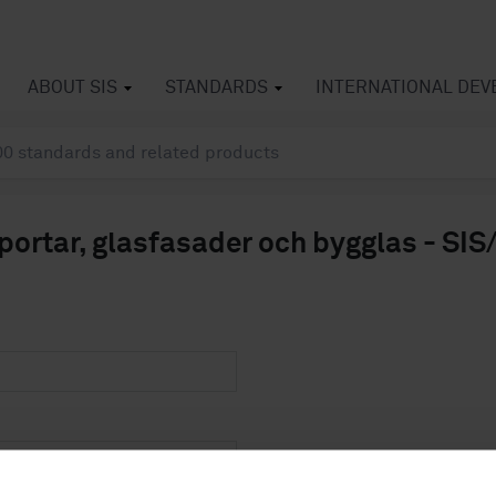
ABOUT SIS
STANDARDS
INTERNATIONAL DE
, portar, glasfasader och bygglas - SI