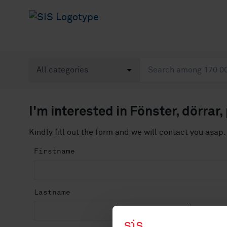
I'm interested in Fönster, dörrar
Kindly fill out the form and we will contact you asap.
Firstname
Lastname