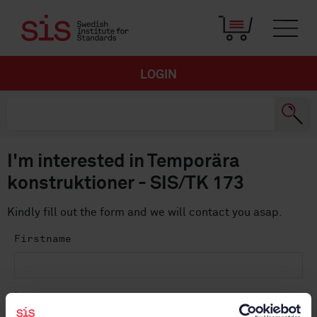
LOGIN
I'm interested in Temporära
konstruktioner - SIS/TK 173
Kindly fill out the form and we will contact you asap.
Firstname
Lastname