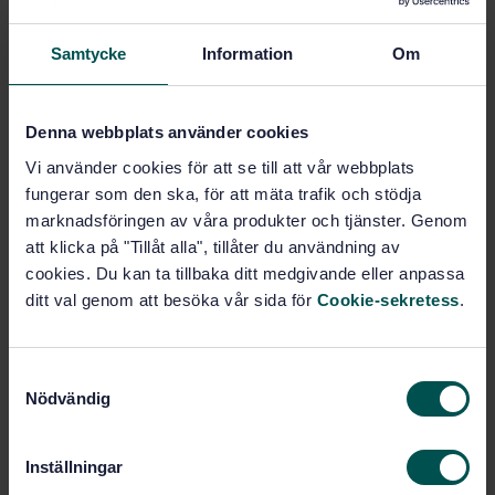
Samtycke
Information
Om
Email
Denna webbplats använder cookies
Phone
Vi använder cookies för att se till att vår webbplats
fungerar som den ska, för att mäta trafik och stödja
marknadsföringen av våra produkter och tjänster. Genom
Message
att klicka på "Tillåt alla", tillåter du användning av
cookies. Du kan ta tillbaka ditt medgivande eller anpassa
ditt val genom att besöka vår sida för
Cookie-sekretess
.
S
Nödvändig
a
m
t
I confirm that I have been informed of and taken
Inställningar
y
note of the
SIS Guidelines for the processing of