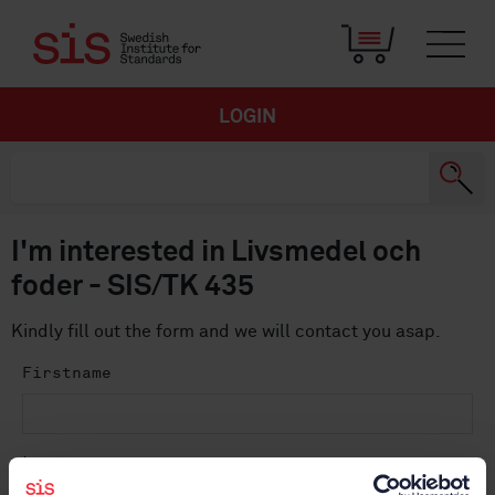
LOGIN
I'm interested in Livsmedel och
foder - SIS/TK 435
Kindly fill out the form and we will contact you asap.
Firstname
Lastname