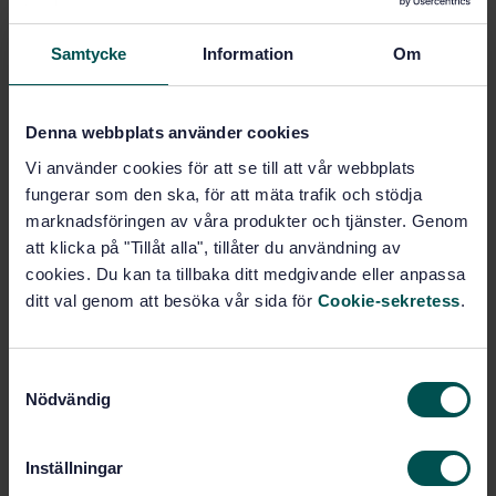
Samtycke
Information
Om
Email
Denna webbplats använder cookies
Phone
Vi använder cookies för att se till att vår webbplats
fungerar som den ska, för att mäta trafik och stödja
marknadsföringen av våra produkter och tjänster. Genom
Message
att klicka på "Tillåt alla", tillåter du användning av
cookies. Du kan ta tillbaka ditt medgivande eller anpassa
ditt val genom att besöka vår sida för
Cookie-sekretess
.
S
Nödvändig
a
m
t
I confirm that I have been informed of and taken
Inställningar
y
note of the
SIS Guidelines for the processing of