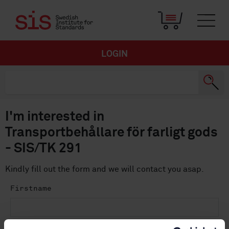
LOGIN
I'm interested in
Transportbehållare för farligt gods
- SIS/TK 291
Kindly fill out the form and we will contact you asap.
Firstname