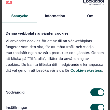
Lastname
Samtycke
Information
Om
Email
Denna webbplats använder cookies
Phone
Vi använder cookies för att se till att vår webbplats
fungerar som den ska, för att mäta trafik och stödja
marknadsföringen av våra produkter och tjänster. Genom
att klicka på "Tillåt alla", tillåter du användning av
Message
cookies. Du kan ta tillbaka ditt medgivande eller anpassa
ditt val genom att besöka vår sida för
Cookie-sekretess
.
S
Nödvändig
a
m
t
Inställningar
I confirm that I have been informed of and taken