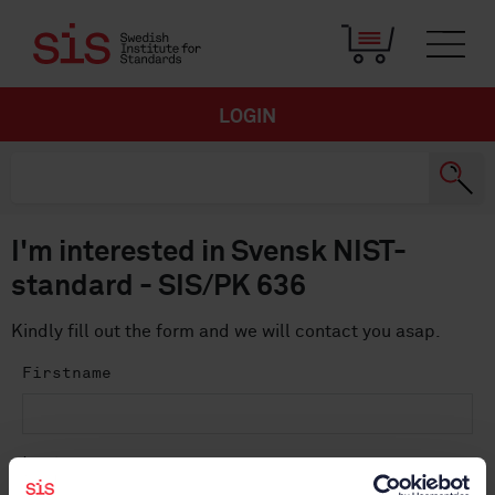
LOGIN
I'm interested in Svensk NIST-
standard - SIS/PK 636
Kindly fill out the form and we will contact you asap.
Firstname
Lastname