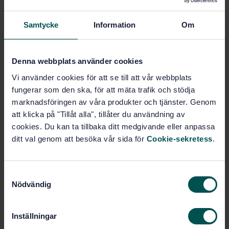
Samtycke
Information
Om
Email
Denna webbplats använder cookies
Phone
Vi använder cookies för att se till att vår webbplats
fungerar som den ska, för att mäta trafik och stödja
marknadsföringen av våra produkter och tjänster. Genom
Message
att klicka på "Tillåt alla", tillåter du användning av
cookies. Du kan ta tillbaka ditt medgivande eller anpassa
ditt val genom att besöka vår sida för
Cookie-sekretess
.
S
Nödvändig
a
m
t
I confirm that I have been informed of and taken
Inställningar
y
note of the
SIS Guidelines for the processing of