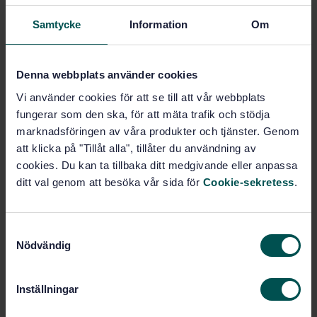
More information about the
committèes work:
Samtycke
Information
Om
Published
7 standards
Denna webbplats använder cookies
Vi använder cookies för att se till att vår webbplats
Participants
6 companies and organizations
fungerar som den ska, för att mäta trafik och stödja
marknadsföringen av våra produkter och tjänster. Genom
att klicka på "Tillåt alla", tillåter du användning av
International
5 international
cookies. Du kan ta tillbaka ditt medgivande eller anpassa
committees
participation
ditt val genom att besöka vår sida för
Cookie-sekretess
.
S
Nödvändig
a
m
t
Inställningar
y
För dig som är kommittédeltagare
c