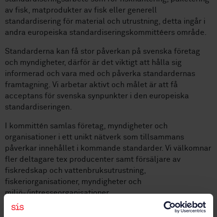
av fisk, matprodukter av fisk eller generell
standardisering för material och utrustning, detta ingår i
andra europeiska standardiseringskommittéers område.
Standarderna kan få stor påverkan på svenska företag
och myndigheter, därför är det viktigt att hålla sig
informerad och vara med och påverka standardernas
framtagning. Vi arbetar aktivt och målet är att få
acceptans för svenska synpunkter i den europeiska
standardiseringen.
I kommittén samlas företag, myndigheter och
organisationer i ett unikt nätverk som tillsammans
påverkar innehållet i kommande standarder. Vi välkomnar
fler deltagare tex producenter samt försäljare av
fiskredskap och vattenbruksutrustning,
fiskeriorganisationer, myndigheter och
miljö-/intresseorganisationer.