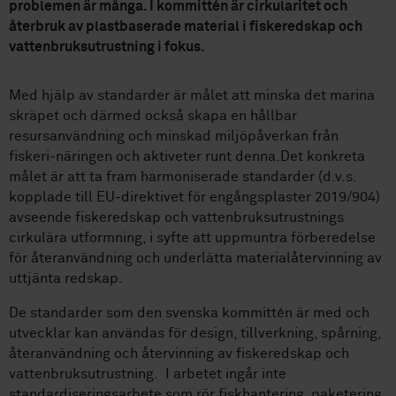
problemen är många. I kommittén är cirkularitet och
återbruk av plastbaserade material i fiskeredskap och
vattenbruksutrustning i fokus.
Med hjälp av standarder är målet att minska det marina
skräpet och därmed också skapa en hållbar
resursanvändning och minskad miljöpåverkan från
fiskeri-näringen och aktiveter runt denna.Det konkreta
målet är att ta fram harmoniserade standarder (d.v.s.
kopplade till EU-direktivet för engångsplaster 2019/904)
avseende fiskeredskap och vattenbruksutrustnings
cirkulära utformning, i syfte att uppmuntra förberedelse
för återanvändning och underlätta materialåtervinning av
uttjänta redskap.
De standarder som den svenska kommittén är med och
utvecklar kan användas för design, tillverkning, spårning,
återanvändning och återvinning av fiskeredskap och
vattenbruksutrustning. I arbetet ingår inte
standardiseringsarbete som rör fiskhantering, paketering