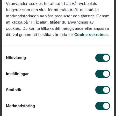
Vi använder cookies för att se till att vår webbplats
ske i en helt ny standard, ISO 10555-7 ”Peripherally
fungerar som den ska, för att mäta trafik och stödja
inserted central catheters”.
marknadsföringen av våra produkter och tjänster. Genom
Nu finns chansen att vara med och påverka arbetet
att klicka på "Tillåt alla", tillåter du användning av
genom SIS kommitté 330 Förbrukningsmaterial inom
cookies. Du kan ta tillbaka ditt medgivande eller anpassa
sjukvården.
ditt val genom att besöka vår sida för
Cookie-sekretess
.
Hör av dig om du är intresserad av att veta mer och delta i
arbetet till SIS projektledning Ulrike Ryll,
S
ulrike.ryll@sis.se.
Nödvändig
a
m
Kontakt
t
Inställningar
y
Vill du veta mer om standardutveckling i TK 330? Hör
c
av dig till projektledare Ulrike Ryll:
k
Statistik
e
Ulrike Ryll
ulrike.ryll@sis.se
s
Marknadsföring
v
a