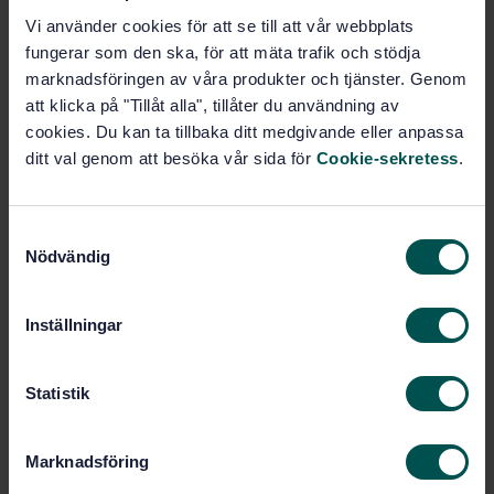
centralt för utveckling av patientsäkra och effektiva
Vi använder cookies för att se till att vår webbplats
nålbaserade injektionssystemger, säger Fredrik Strömvall
fungerar som den ska, för att mäta trafik och stödja
från SHL Medical AB. Efterlevnad av standarden
marknadsföringen av våra produkter och tjänster. Genom
underlättar den regulatoriska processen för
att klicka på "Tillåt alla", tillåter du användning av
godkännandet hos myndigheter, inklusive hos FDA som
cookies. Du kan ta tillbaka ditt medgivande eller anpassa
refererar till ISO 11608-serien i sina guider för
ditt val genom att besöka vår sida för
Cookie-sekretess
.
injektionssystem.
I takt med mer inbyggd elektronik i dessa typer av
S
produkter, drivet av ökad användarvänlighet och ökad
Nödvändig
a
prestanda och funktionalitet, så har del 4
Nålbaserade
m
injektionssystem innehållande elektronik
genomgått
omfattande uppdatering.
t
Inställningar
y
Med revideringen introduceras även en ny kategori av
c
injektionssystem, On-Body Delivery Systems (OBDS) som
k
Statistik
har fått sin egen unika del 6 i serien. Detta efter
e
läkemedelsutvecklingen har vidare drivit på behovet av
s
att kunna injicera större volymer läkemedel långsamt
Marknadsföring
v
under längre tidsperiod.