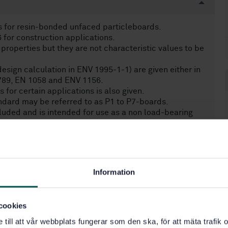
s for resin-bonded unfaced particleboards.
 for construction applications.
 properties but they are not characteristic values to be
design calculation in ENV 1995-1-1) are given either in
 789, EN 1058 and ENV 1156.
for certain applications is also given.
ndard may be referred to as P1 to P7-boards.
uded and is intended for use as a non load-bearing
ign and construction of load-bearing or stiffening
95-1-1 and/or performance standards).
ted Strand Boards (OSB); these are set out in EN 300.
Information
boards.
cookies
e till att vår webbplats fungerar som den ska, för att mäta trafi