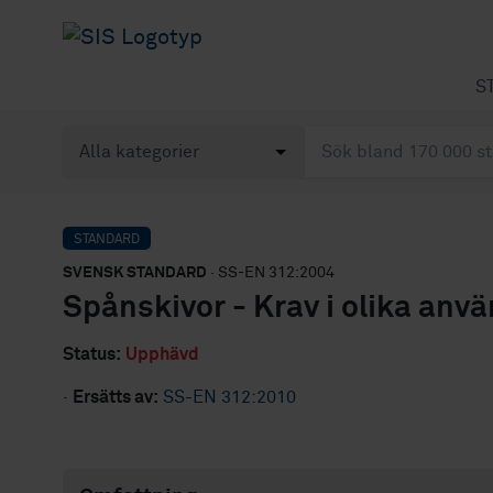
S
STANDARD
SVENSK STANDARD
· SS-EN 312:2004
Spånskivor - Krav i olika anv
Status:
Upphävd
·
Ersätts av:
SS-EN 312:2010