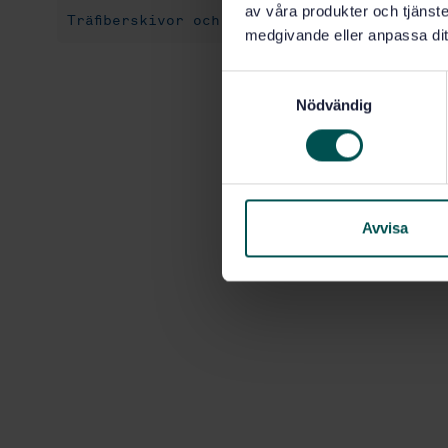
av våra produkter och tjänster
Träfiberskivor och spånskivor (79.060.20)
medgivande eller anpassa dit
S
Nödvändig
a
m
t
y
c
k
Avvisa
e
s
v
a
l