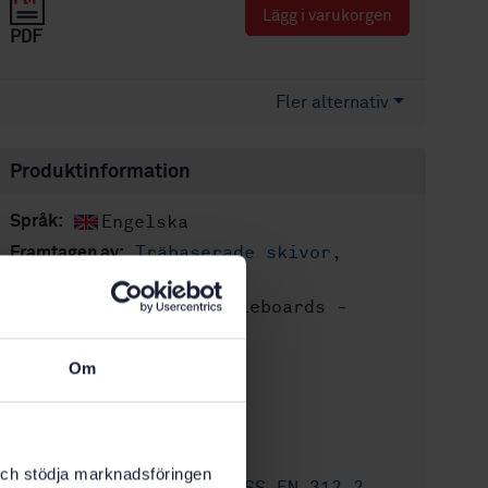
Lägg i varukorgen
PDF
Fler alternativ
Produktinformation
Engelska
Språk:
Träbaserade skivor,
Framtagen av:
SIS/TK 182/AG 08
Particleboards -
Internationell titel:
Specifications
STD-35160
Artikelnummer:
Om
1
Utgåva:
2004-01-23
Fastställd:
19
Antal sidor:
k och stödja marknadsföringen