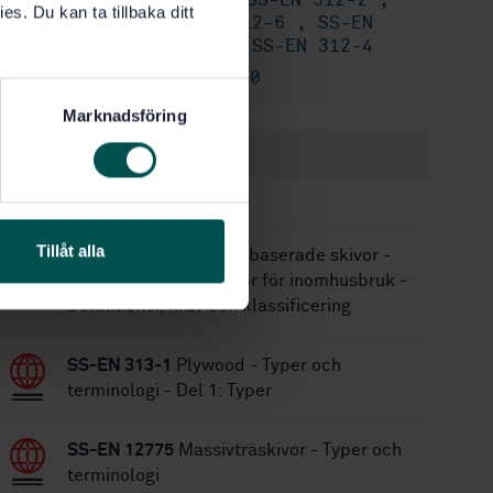
SS-EN 312-1
,
SS-EN 312-2
,
Ersätter:
es. Du kan ta tillbaka ditt
SS-EN 312-3
,
SS-EN 312-6
,
SS-EN
312-7
,
SS-EN 312-5
,
SS-EN 312-4
SS-EN 312:2010
Ersätts av:
Marknadsföring
Inom samma område
STANDARDER
Tillåt alla
SS-EN 14322:2021
Träbaserade skivor -
Melaminbelagda skivor för inomhusbruk -
Definitioner, krav och klassificering
SS-EN 313-1
Plywood - Typer och
terminologi - Del 1: Typer
SS-EN 12775
Massivträskivor - Typer och
terminologi