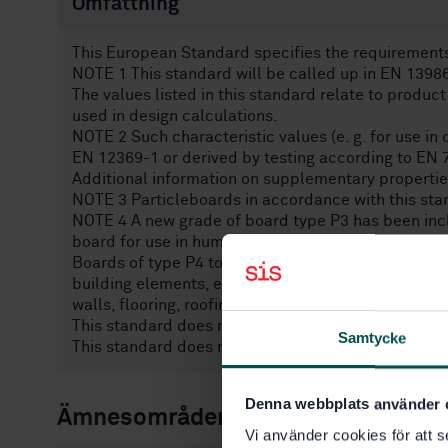
Omfattning
This European Standard specifies the requirement
NOTE 1 This standard will be called up in EN 13986
The values listed in this standard relate to product
used in design calculations.
NOTE 2 Such characteristic values (e. g. for use in 
EN 12369-1 or derived by testing according to EN
Additional information on supplementary properties 
NOTE 3 Particleboards in accordance with this sta
NOTE 4 A new grade of board type P3 has been incl
board for use in humid conditions.
Boards of type P4 to P7 are intended for use in des
building elements, e. g.
walls, flooring, roofing and I-beams (see EN V 19
This standard does not give requirements for Orien
Samtycke
This standard does not apply to extruded particle
Denna webbplats använder 
Ämnesområden
Vi använder cookies för att s