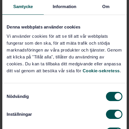
Fler alternativ
Samtycke
Information
Om
Produktinformation
Denna webbplats använder cookies
Engelska
Svenska
Franska
Vi använder cookies för att se till att vår webbplats
Språk:
fungerar som den ska, för att mäta trafik och stödja
Svenska institutet för
Framtagen av:
marknadsföringen av våra produkter och tjänster. Genom
standarder
att klicka på "Tillåt alla", tillåter du användning av
Pliers and nippers -
Internationell titel:
cookies. Du kan ta tillbaka ditt medgivande eller anpassa
Nomenclature
ditt val genom att besöka vår sida för
Cookie-sekretess
.
STD-9476
Artikelnummer:
1
Utgåva:
1991-01-30
Fastställd:
S
Nödvändig
a
20
Antal sidor:
m
SS 3507
Ersätter:
t
Inställningar
SS-ISO 5742:2005
Ersätts av:
y
c