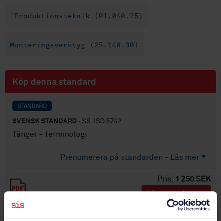
'Produktionsteknik (01.040.25)
Monteringsverktyg (25.140.30)
Köp denna standard
STANDARD
SVENSK STANDARD
· SS-ISO 5742
Tänger - Terminologi
Prenumerera på standarden - Läs mer
Pris:
1 250 SEK
Lägg i varukorgen
PDF