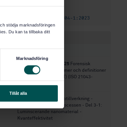
2015-02-11
Fastställd:
20
Antal sidor:
SS-EN ISO 80004-1:2023
Ersätts av:
k och stödja marknadsföringen
es. Du kan ta tillbaka ditt
Inom samma område
STANDARDER
Marknadsföring
SS-EN ISO 21043-1:2025
Forensisk
vetenskap – Del 1: Termer och definitioner
(ISO 21043-1:2025, IDT) (ISO 21043-
1:2025, IDT)
Tillåt alla
SS-EN 62607-3-1
Nanotillverkning -
Nyckelparametrar i processen - Del 3-1:
Luminscerande nanomaterial -
Kvanteffektivitet