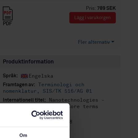
Pris:
789 SEK
Lägg i varukorgen
PDF
Fler alternativ
Produktinformation
Engelska
Språk:
Terminologi och
Framtagen av:
nomenklatur, SIS/TK 516/AG 01
Nanotechnologies -
Internationell titel:
Vocabulary - Part 1: Core terms
(ISO/TS 80004-1:2010)
STD-105498
Artikelnummer:
1
Utgåva:
Om