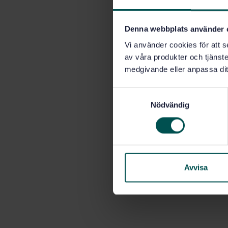
Denna webbplats använder 
Vi använder cookies för att s
av våra produkter och tjänster
medgivande eller anpassa dit
S
Nödvändig
a
m
t
y
c
k
Avvisa
e
s
v
a
l