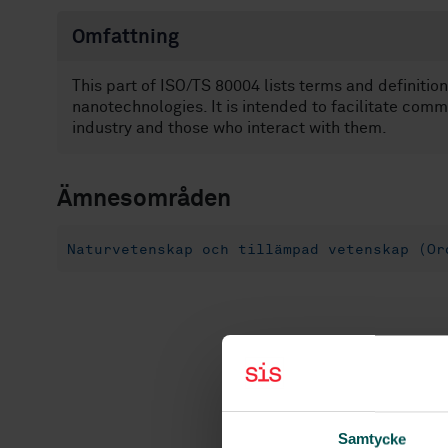
Omfattning
This part of ISO/TS 80004 lists terms and definition
nanotechnologies. It is intended to facilitate com
industry and those who interact with them.
Ämnesområden
Naturvetenskap och tillämpad vetenskap (Or
Samtycke