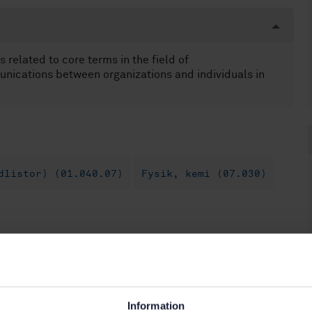
s related to core terms in the field of
munications between organizations and individuals in
dlistor) (01.040.07)
Fysik, kemi (07.030)
Information