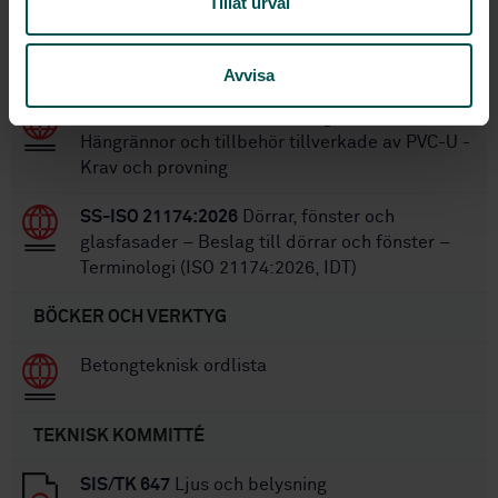
Tillåt urval
SS-EN 12665:2024
Ljus och belysning –
Grundläggande termer och kriterier vid
specificering av belysningskrav
Avvisa
SS-EN 607:2023
Takavvattningsprodukter -
Hängrännor och tillbehör tillverkade av PVC-U -
Krav och provning
SS-ISO 21174:2026
Dörrar, fönster och
glasfasader – Beslag till dörrar och fönster –
Terminologi (ISO 21174:2026, IDT)
BÖCKER OCH VERKTYG
Betongteknisk ordlista
TEKNISK KOMMITTÉ
SIS/TK 647
Ljus och belysning