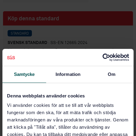
Köp denna standard
STANDARD
SVENSK STANDARD
· SS-EN 12665:2024
Ljus och belysning – Grundläggande termer och
kriterier vid specificering av belysningskrav
Prenumerera på standarden - Läs mer
Samtycke
Information
Om
Pris:
1 865 SEK
Lägg i varukorgen
Denna webbplats använder cookies
PDF
Vi använder cookies för att se till att vår webbplats
fungerar som den ska, för att mäta trafik och stödja
Fler alternativ
marknadsföringen av våra produkter och tjänster. Genom
att klicka på "Tillåt alla", tillåter du användning av
cookies. Du kan ta tillbaka ditt medgivande eller anpassa
Produktinformation