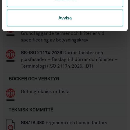
SS-EN 607:2023
Takavvattningsprodukter -
Hängrännor och tillbehör tillverkade av PVC-U -
Krav och provning
Avvisa
SS-EN 12665:2024
Ljus och belysning –
Grundläggande termer och kriterier vid
specificering av belysningskrav
SS-ISO 21174:2026
Dörrar, fönster och
glasfasader – Beslag till dörrar och fönster –
Terminologi (ISO 21174:2026, IDT)
BÖCKER OCH VERKTYG
Betongteknisk ordlista
TEKNISK KOMMITTÉ
SIS/TK 380
Ergonomi och human factors