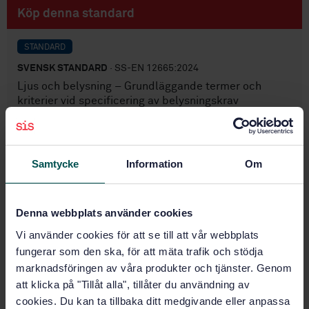
Köp denna standard
STANDARD
SVENSK STANDARD
· SS-EN 12665:2024
Ljus och belysning – Grundläggande termer och
kriterier vid specificering av belysningskrav
Prenumerera på standarden - Läs mer
Pris:
1 737 SEK
Samtycke
Information
Om
Lägg i varukorgen
PDF
Denna webbplats använder cookies
Fler alternativ
Vi använder cookies för att se till att vår webbplats
fungerar som den ska, för att mäta trafik och stödja
marknadsföringen av våra produkter och tjänster. Genom
Produktinformation
att klicka på "Tillåt alla", tillåter du användning av
cookies. Du kan ta tillbaka ditt medgivande eller anpassa
Engelska
Språk: