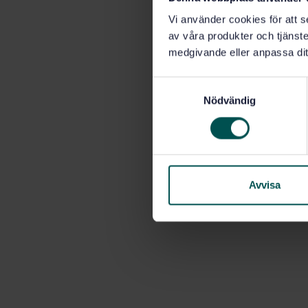
Vi använder cookies för att s
av våra produkter och tjänster
medgivande eller anpassa dit
S
Nödvändig
a
m
t
y
c
k
Avvisa
e
s
v
a
l