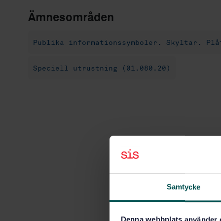
Ämnesområden
Publika informationssymboler. Skyltar. Plå
Speciell utrustning (01.080.20)
Samtycke
Denna webbplats använder 